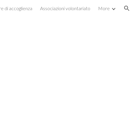
re di accoglienza
Associazioni volontariato
More
ion