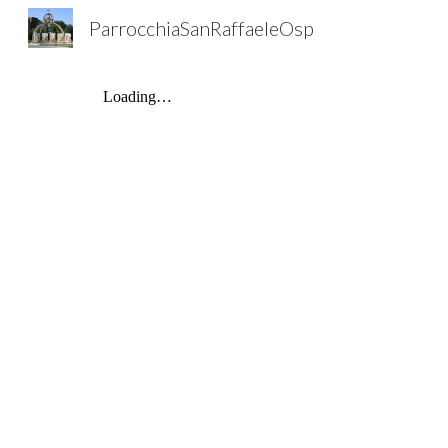
ParrocchiaSanRaffaeleOsp
Sk