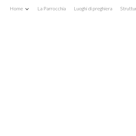
Home
La Parrocchia
Luoghi di preghiera
Struttu
ip to main content
Skip to navigat