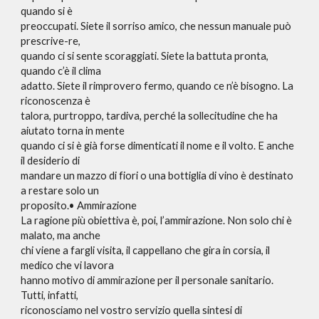
quando si è
preoccupati. Siete il sorriso amico, che nessun manuale può
prescrive-re,
quando ci si sente scoraggiati. Siete la battuta pronta,
quando c’è il clima
adatto. Siete il rimprovero fermo, quando ce n’è bisogno. La
riconoscenza è
talora, purtroppo, tardiva, perché la sollecitudine che ha
aiutato torna in mente
quando ci si è già forse dimenticati il nome e il volto. E anche
il desiderio di
mandare un mazzo di fiori o una bottiglia di vino è destinato
a restare solo un
proposito.• Ammirazione
La ragione più obiettiva è, poi, l’ammirazione. Non solo chi è
malato, ma anche
chi viene a fargli visita, il cappellano che gira in corsia, il
medico che vi lavora
hanno motivo di ammirazione per il personale sanitario.
Tutti, infatti,
riconosciamo nel vostro servizio quella sintesi di