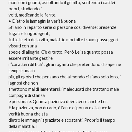
mani con i guanti, ascoltando il gemito, sentendo i cattivi
odori, studiando i
volti, medicando le ferite.
• Dietro le immagini la verità buona
Sfilano in reparto serie di persone così diverse: presenze
fugaci e lungodegenti,
tutte le età della vita, malattie mortali e traumi passeggeri
vissuti con una
specie di allegria. C’è di tutto. Però Lei sa quanto possa
essere irritante gestire
i “caratteri difficili”: gli arroganti che pretendono di saperne
sempre una in
più, gli egoisti che pensano che al mondo ci siano solo loro, i
lagnosi che non
smettono mai di lamentarsi, i maleducati che trattano male
compagni di stanza
e personale. Quanta pazienza deve avere anche Lei!
E la pazienza, non di rado, è l’arte di portare alla luce la
verità buona che sta
dietro le immagini sgraziate e scostanti. Proprio il tempo
della malattia, il