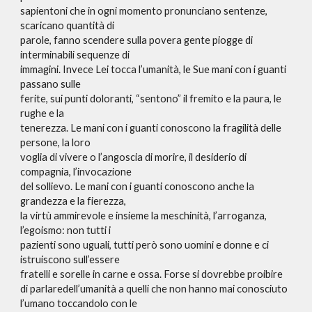
sapientoni che in ogni momento pronunciano sentenze,
scaricano quantità di
parole, fanno scendere sulla povera gente piogge di
interminabili sequenze di
immagini. Invece Lei tocca l’umanità, le Sue mani con i guanti
passano sulle
ferite, sui punti doloranti, “sentono” il fremito e la paura, le
rughe e la
tenerezza. Le mani con i guanti conoscono la fragilità delle
persone, la loro
voglia di vivere o l’angoscia di morire, il desiderio di
compagnia, l’invocazione
del sollievo. Le mani con i guanti conoscono anche la
grandezza e la fierezza,
la virtù ammirevole e insieme la meschinità, l’arroganza,
l’egoismo: non tutti i
pazienti sono uguali, tutti però sono uomini e donne e ci
istruiscono sull’essere
fratelli e sorelle in carne e ossa. Forse si dovrebbe proibire
di parlaredell’umanità a quelli che non hanno mai conosciuto
l’umano toccandolo con le