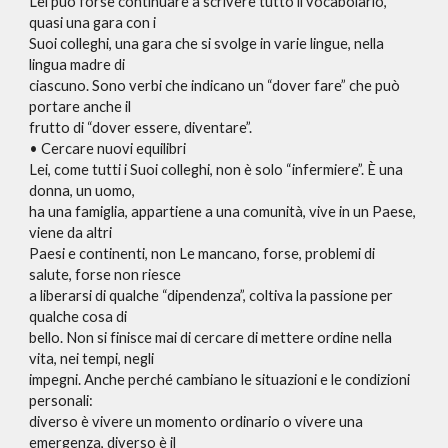
Lei può forse continuare a scrivere tutto il vocabolario,
quasi una gara con i
Suoi colleghi, una gara che si svolge in varie lingue, nella
lingua madre di
ciascuno. Sono verbi che indicano un “dover fare” che può
portare anche il
frutto di “dover essere, diventare”.
• Cercare nuovi equilibri
Lei, come tutti i Suoi colleghi, non è solo “infermiere”. È una
donna, un uomo,
ha una famiglia, appartiene a una comunità, vive in un Paese,
viene da altri
Paesi e continenti, non Le mancano, forse, problemi di
salute, forse non riesce
a liberarsi di qualche “dipendenza”, coltiva la passione per
qualche cosa di
bello. Non si finisce mai di cercare di mettere ordine nella
vita, nei tempi, negli
impegni. Anche perché cambiano le situazioni e le condizioni
personali:
diverso è vivere un momento ordinario o vivere una
emergenza, diverso è il