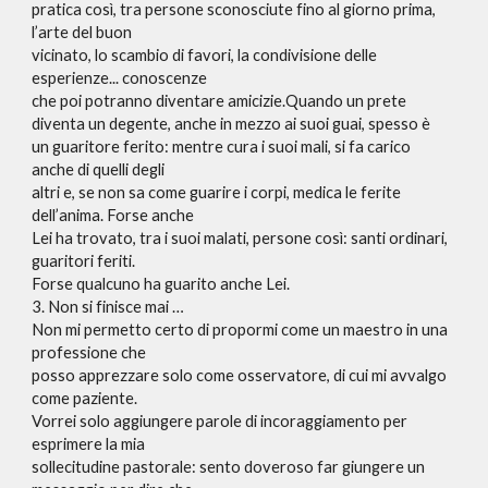
pratica così, tra persone sconosciute fino al giorno prima,
l’arte del buon
vicinato, lo scambio di favori, la condivisione delle
esperienze... conoscenze
che poi potranno diventare amicizie.Quando un prete
diventa un degente, anche in mezzo ai suoi guai, spesso è
un guaritore ferito: mentre cura i suoi mali, si fa carico
anche di quelli degli
altri e, se non sa come guarire i corpi, medica le ferite
dell’anima. Forse anche
Lei ha trovato, tra i suoi malati, persone così: santi ordinari,
guaritori feriti.
Forse qualcuno ha guarito anche Lei.
3. Non si finisce mai …
Non mi permetto certo di propormi come un maestro in una
professione che
posso apprezzare solo come osservatore, di cui mi avvalgo
come paziente.
Vorrei solo aggiungere parole di incoraggiamento per
esprimere la mia
sollecitudine pastorale: sento doveroso far giungere un