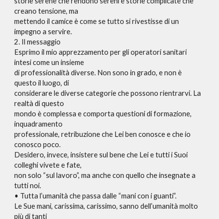
storie serene che rendono sereni e storie complicate che
creano tensione, ma
mettendo il camice è come se tutto si rivestisse di un
impegno a servire.
2. Il messaggio
Esprimo il mio apprezzamento per gli operatori sanitari
intesi come un insieme
di professionalità diverse. Non sono in grado, e non è
questo il luogo, di
considerare le diverse categorie che possono rientrarvi. La
realtà di questo
mondo è complessa e comporta questioni di formazione,
inquadramento
professionale, retribuzione che Lei ben conosce e che io
conosco poco.
Desidero, invece, insistere sul bene che Lei e tutti i Suoi
colleghi vivete e fate,
non solo “sul lavoro”, ma anche con quello che insegnate a
tutti noi.
• Tutta l’umanità che passa dalle “mani con i guanti”.
Le Sue mani, carissima, carissimo, sanno dell’umanità molto
più di tanti