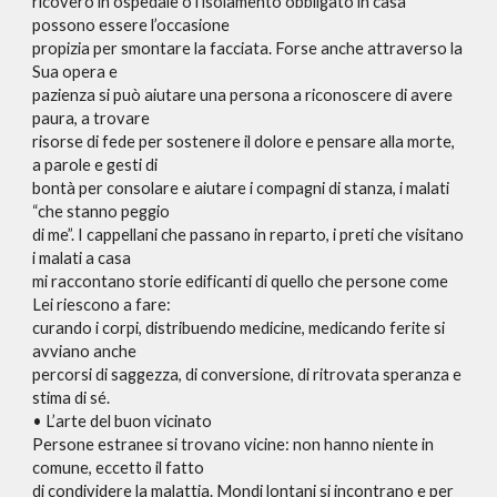
ricovero in ospedale o l’isolamento obbligato in casa
possono essere l’occasione
propizia per smontare la facciata. Forse anche attraverso la
Sua opera e
pazienza si può aiutare una persona a riconoscere di avere
paura, a trovare
risorse di fede per sostenere il dolore e pensare alla morte,
a parole e gesti di
bontà per consolare e aiutare i compagni di stanza, i malati
“che stanno peggio
di me”. I cappellani che passano in reparto, i preti che visitano
i malati a casa
mi raccontano storie edificanti di quello che persone come
Lei riescono a fare:
curando i corpi, distribuendo medicine, medicando ferite si
avviano anche
percorsi di saggezza, di conversione, di ritrovata speranza e
stima di sé.
• L’arte del buon vicinato
Persone estranee si trovano vicine: non hanno niente in
comune, eccetto il fatto
di condividere la malattia. Mondi lontani si incontrano e per