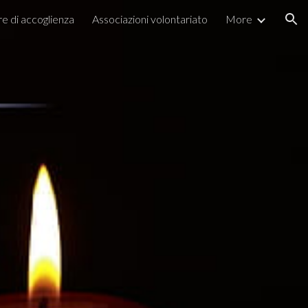
re di accoglienza
Associazioni volontariato
More
ion