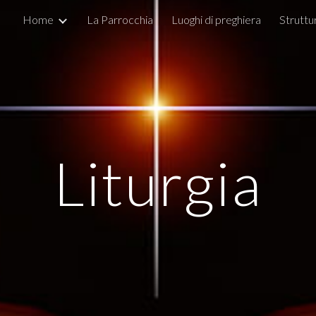
Home
La Parrocchia
Luoghi di preghiera
Struttu
ip to main content
Skip to navigat
Liturgia