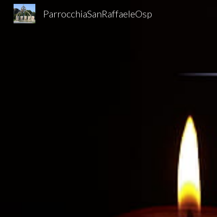
ParrocchiaSanRaffaeleOsp
Sk