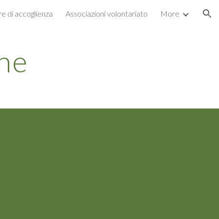
re di accoglienza
Associazioni volontariato
More
ion
ne