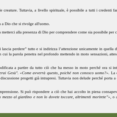
 creature. Tuttavia, a livello spirituale, è possibile a tutti i credenti f
 a Dio che si rivolge all'uomo.
metterci alla presenza di Dio per comprendere come sia possibile per c
ascia perdere” tutto e si indirizza l’attenzione unicamente in quella d
n cui la parola penetra nel profondo mettendo in moto sensazioni, atte
ificata a partire da tutto ciò che ha messo in moto perché ora si int
merai Gesù".
«Come avverrà questo, poiché non conosco uomo?».
La c
discussione progetti già intrapresi. Tuttavia non delude perché porta
comprensione. Si può rispondere a ciò che hai accolto in piena consap
 mezzo al giardino e non lo dovete toccare, altrimenti morirete”»,
o a