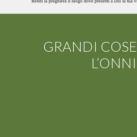
Rendi la preghiera il luogo dove presenti a Dio la tua v
GRANDI COSE
L’ONN