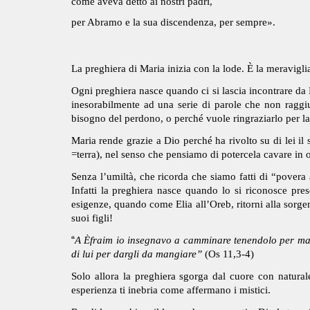
come aveva detto ai nostri padri,
per Abramo e la sua discendenza, per sempre».
La preghiera di Maria inizia con la lode. È la meraviglia
Ogni preghiera nasce quando ci si lascia incontrare da D
inesorabilmente ad una serie di parole che non raggiu
bisogno del perdono, o perché vuole ringraziarlo per 
Maria rende grazie a Dio perché ha rivolto su di lei i
=terra), nel senso che pensiamo di potercela cavare in o
Senza l’umiltà, che ricorda che siamo fatti di “pover
Infatti la preghiera nasce quando lo si riconosce pres
esigenze, quando come Elia all’Oreb, ritorni alla sorgen
suoi figli!
“
A Èfraim io insegnavo a camminare tenendolo per man
di lui per dargli da mangiare”
(Os 11,3-4)
Solo allora la preghiera sgorga dal cuore con natural
esperienza ti inebria come affermano i mistici.