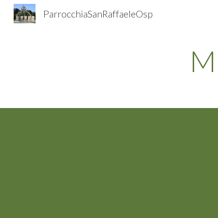
ParrocchiaSanRaffaeleOsp
Sk
M