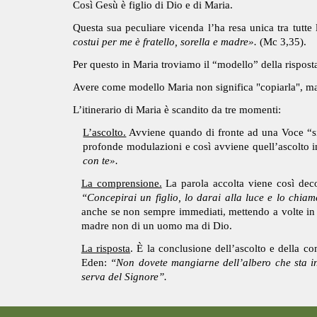
Così Gesù è figlio di Dio e di Maria.
Questa sua peculiare vicenda l’ha resa unica tra tutte le
costui per me è fratello, sorella e madre».
(Mc 3,35).
Per questo in Maria troviamo il “modello” della risposta
Avere come modello Maria non significa "copiarla", ma 
L’itinerario di Maria è scandito da tre momenti:
L’ascolto.
Avviene quando di fronte ad una Voce “si l
profonde modulazioni e così avviene quell’ascolto i
con te».
La comprensione.
La parola accolta viene così decod
“Concepirai un figlio, lo darai alla luce e lo chia
anche se non sempre immediati, mettendo a volte in 
madre non di un uomo ma di Dio.
La risposta
. È la conclusione dell’ascolto e della 
Eden:
“Non dovete mangiarne dell’albero che sta in
serva del Signore”.