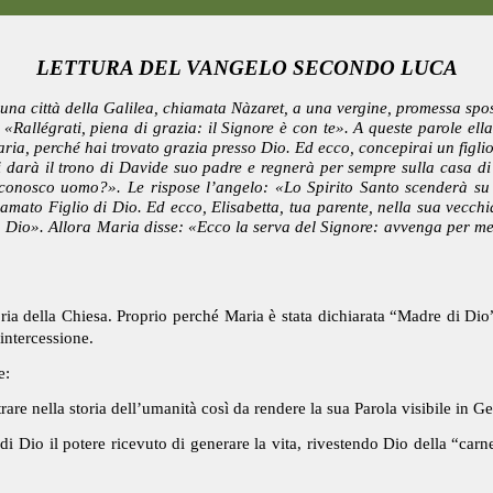
LETTURA DEL VANGELO SECONDO LUCA
 una città della Galilea, chiamata Nàzaret, a una vergine, promessa sp
 «Rallégrati, piena di grazia: il Signore è con te». A queste parole el
ria, perché hai trovato grazia presso Dio. Ed ecco, concepirai un figlio
gli darà il trono di Davide suo padre e regnerà per sempre sulla casa d
onosco uomo?». Le rispose l’angelo: «Lo Spirito Santo scenderà su di
mato Figlio di Dio. Ed ecco, Elisabetta, tua parente, nella sua vecchia
e a Dio». Allora Maria disse: «Ecco la serva del Signore: avvenga per me
ria della Chiesa. Proprio perché Maria è stata dichiarata “Madre di Dio”
intercessione.
e:
rare nella storia dell’umanità così da rendere la sua Parola visibile in G
 di Dio il potere ricevuto di generare la vita, rivestendo Dio della “ca