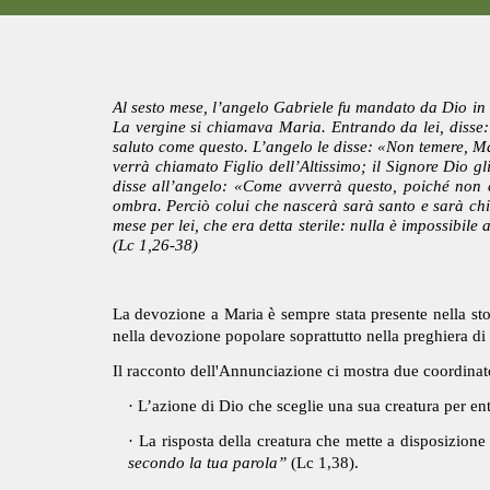
Al sesto mese, l’angelo Gabriele fu mandato da Dio in
La vergine si chiamava Maria. Entrando da lei, disse:
saluto come questo. L’angelo le disse: «Non temere, Ma
verrà chiamato Figlio dell’Altissimo; il Signore Dio 
disse all’angelo: «Come avverrà questo, poiché non c
ombra. Perciò colui che nascerà sarà santo e sarà chia
mese per lei, che era detta sterile: nulla è impossibil
(Lc 1,26-38)
La devozione a Maria è sempre stata presente nella sto
nella devozione popolare soprattutto nella preghiera di 
Il racconto dell'Annunciazione ci mostra due coordinat
· L’azione di Dio che sceglie una sua creatura per ent
· La risposta della creatura che mette a disposizione
secondo la tua parola”
(Lc 1,38).