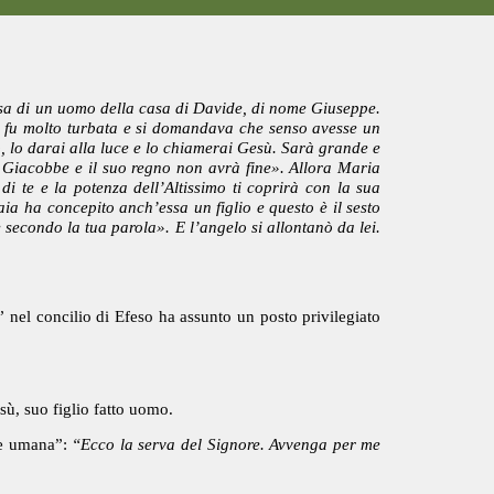
osa di un uomo della casa di Davide, di nome Giuseppe.
la fu molto turbata e si domandava che senso avesse un
, lo darai alla luce e lo chiamerai Gesù. Sarà grande e
i Giacobbe e il suo regno non avrà fine». Allora Maria
 te e la potenza dell’Altissimo ti coprirà con la sua
ia ha concepito anch’essa un figlio e questo è il sesto
 secondo la tua parola». E l’angelo si allontanò da lei.
 nel concilio di Efeso ha assunto un posto privilegiato
esù, suo figlio fatto uomo.
rne umana”:
“Ecco la serva del Signore. Avvenga per me