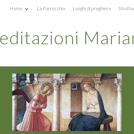
Home
La Parrocchia
Luoghi di preghiera
Struttu
ip to main content
Skip to navigat
editazioni Maria