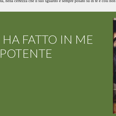
ita, nella certezza che il suo sguardo è sempre posato su di te e così non
 HA FATTO IN ME
IPOTENTE