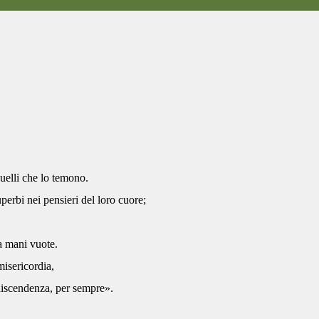
.
uelli che lo temono.
perbi nei pensieri del loro cuore;
 a mani vuote.
misericordia,
discendenza, per sempre».