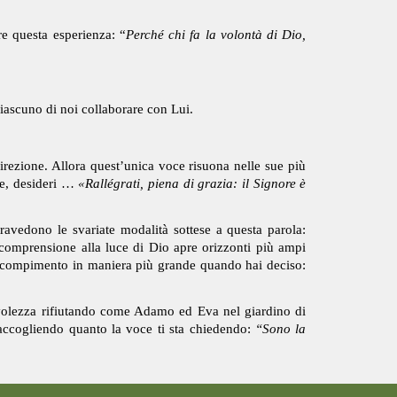
are questa esperienza: “
Perché chi fa la volontà di Dio,
iascuno di noi collaborare con Lui.
irezione. Allora quest’unica voce risuona nelle sue più
se, desideri …
«Rallégrati, piena di grazia: il Signore è
ravedono le svariate modalità sottese a questa parola:
omprensione alla luce di Dio apre orizzonti più ampi
 a compimento in maniera più grande quando hai deciso:
evolezza rifiutando come Adamo ed Eva nel giardino di
ccogliendo quanto la voce ti sta chiedendo:
“Sono la