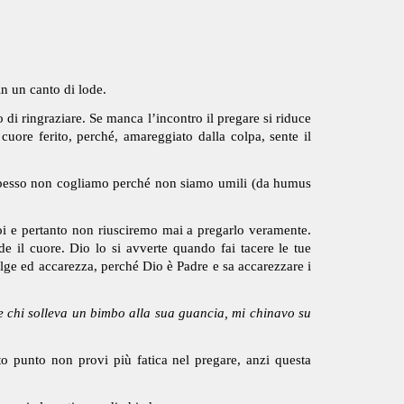
in un canto di lode.
 di ringraziare. Se manca l’incontro il pregare si riduce
uore ferito, perché, amareggiato dalla colpa, sente il
he spesso non cogliamo perché non siamo umili (da humus
oi e pertanto non riusciremo mai a pregarlo veramente.
de il cuore. Dio lo si avverte quando fai tacere le tue
volge ed accarezza, perché Dio è Padre e sa accarezzare i
 chi solleva un bimbo alla sua guancia, mi chinavo su
to punto non provi più fatica nel pregare, anzi questa