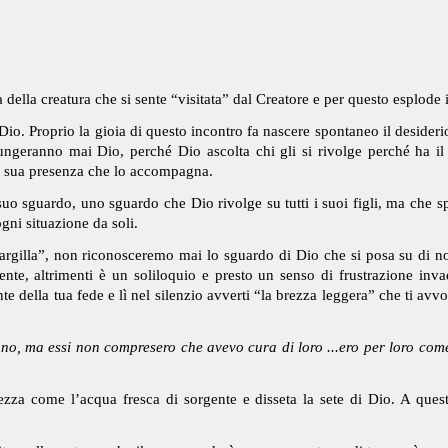
 della creatura che si sente “visitata” dal Creatore e per questo esplode 
io. Proprio la gioia di questo incontro fa nascere spontaneo il desiderio
ngeranno mai Dio, perché Dio ascolta chi gli si rivolge perché ha il c
la sua presenza che lo accompagna.
l suo sguardo, uno sguardo che Dio rivolge su tutti i suoi figli, ma c
gni situazione da soli.
a argilla”, non riconosceremo mai lo sguardo di Dio che si posa su di n
ente, altrimenti è un soliloquio e presto un senso di frustrazione inva
te della tua fede e lì nel silenzio avverti “la brezza leggera” che ti av
o, ma essi non compresero che avevo cura di loro ...ero per loro come
ezza come l’acqua fresca di sorgente e disseta la sete di Dio. A ques