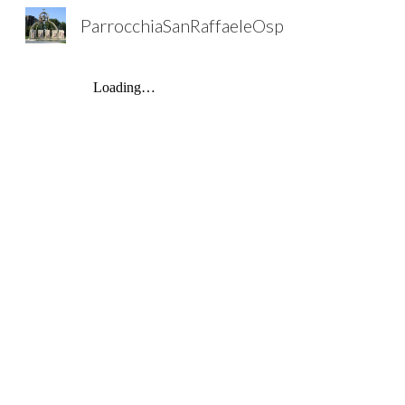
ParrocchiaSanRaffaeleOsp
Sk