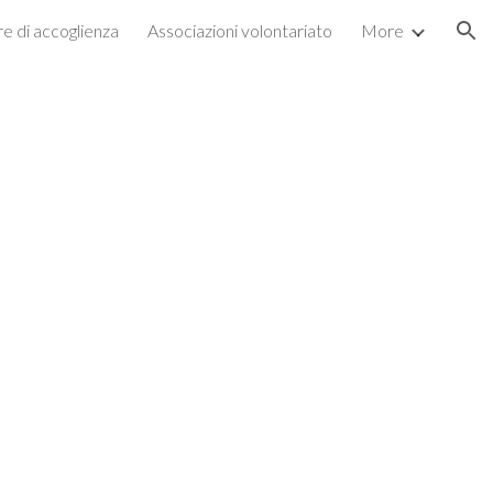
re di accoglienza
Associazioni volontariato
More
ion