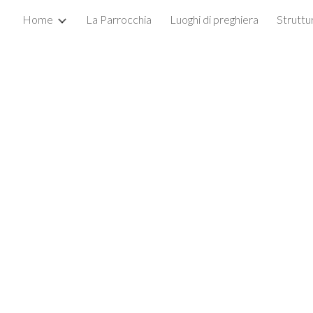
Home
La Parrocchia
Luoghi di preghiera
Struttu
ip to main content
Skip to navigat