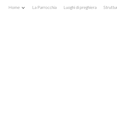
Home
La Parrocchia
Luoghi di preghiera
Struttu
ip to main content
Skip to navigat