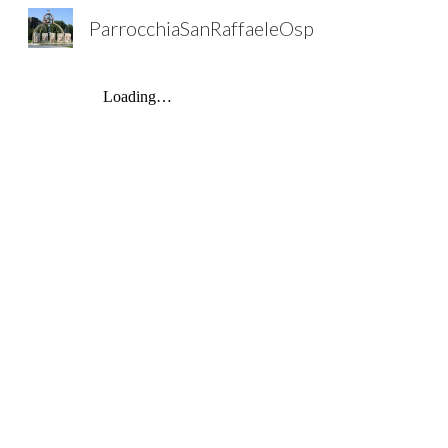
ParrocchiaSanRaffaeleOsp
Sk