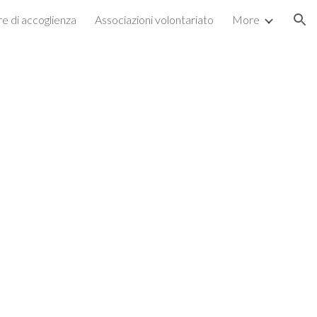
re di accoglienza
Associazioni volontariato
More
ion